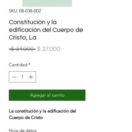
SKU: 08-038-002
Constitución y la
edificación del Cuerpo de
Cristo, La
Precio
Precio
 $ 34.000 
$ 27.000
de
Cantidad
*
oferta
Agregar al carrito
La constitución y la edificación del 
Cuerpo de Cristo
Hoja de datos