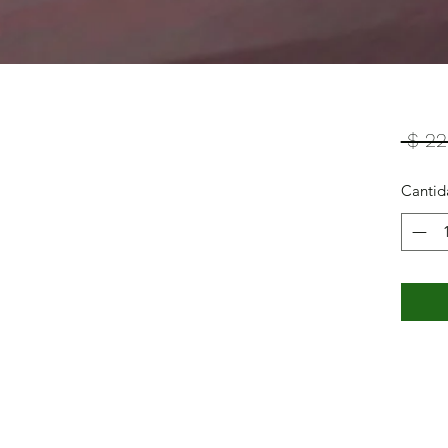
 $ 22
Cantid