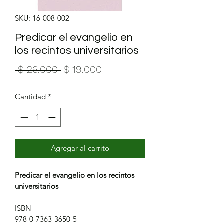
SKU: 16-008-002
Predicar el evangelio en
los recintos universitarios
Precio
Precio
 $ 26.000 
$ 19.000
de
Cantidad
*
oferta
Agregar al carrito
Predicar el evangelio en los recintos 
universitarios
ISBN
978-0-7363-3650-5